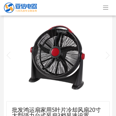
批发鸿运扇家用5叶片冷却风扇20寸
大型强力台式风扇3档风速设置