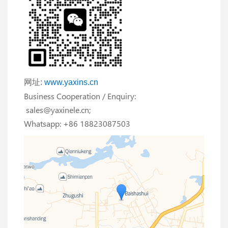
网址:
www.yaxins.cn
Business Cooperation / Enquiry:
sales@yaxinele.cn;
Whatsapp: +86 18823087503
© 2023 AutoNavi
- GS(2021)6375号
-->